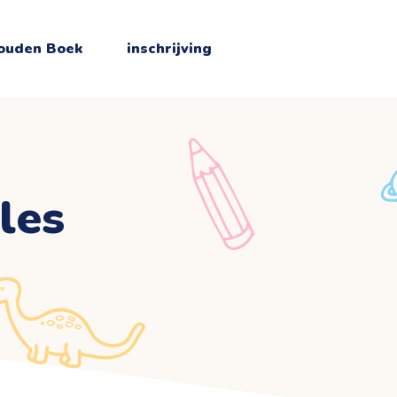
ouden Boek
inschrijving
les